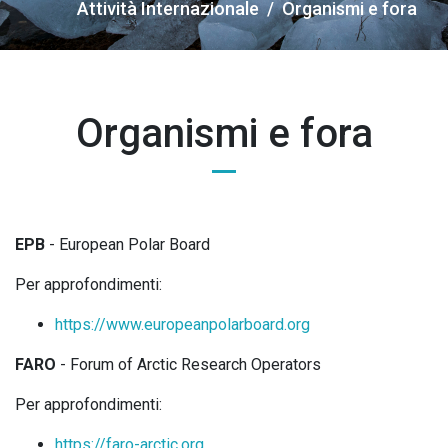
Breadcrumb
Attività Internazionale
Organismi e fora
Organismi e fora
EPB
- European Polar Board
Per approfondimenti:
https://www.europeanpolarboard.org
FARO
- Forum of Arctic Research Operators
Per approfondimenti:
https://faro-arctic.org