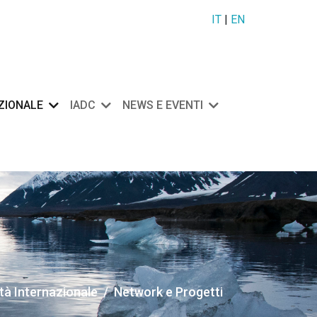
IT
|
EN
AZIONALE
IADC
NEWS E EVENTI
ità Internazionale
Network e Progetti