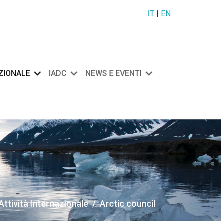
IT
|
EN
AZIONALE
IADC
NEWS E EVENTI
Attività Internazionale
Arctic council