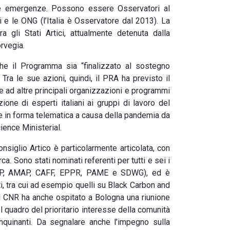
lle emergenze. Possono essere Osservatori al
li e le ONG (l’Italia è Osservatore dal 2013). La
a gli Stati Artici, attualmente detenuta dalla
rvegia.
he il Programma sia “finalizzato al sostegno
 Tra le sue azioni, quindi, il PRA ha previsto il
 e ad altre principali organizzazioni e programmi
zione di esperti italiani ai gruppi di lavoro del
nte in forma telematica a causa della pandemia da
cience Ministerial.
onsiglio Artico è particolarmente articolata, con
ca. Sono stati nominati referenti per tutti e sei i
ACAP, AMAP, CAFF, EPPR, PAME e SDWG), ed è
ti, tra cui ad esempio quelli su Black Carbon and
l CNR ha anche ospitato a Bologna una riunione
 quadro del prioritario interesse della comunità
inquinanti. Da segnalare anche l’impegno sulla